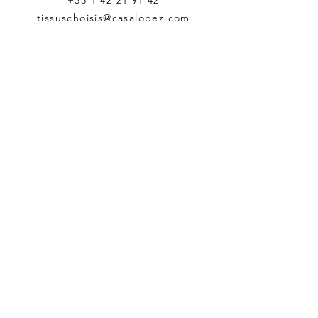
+33 1 42 21 91 42
tissuschoisis@casalopez.com