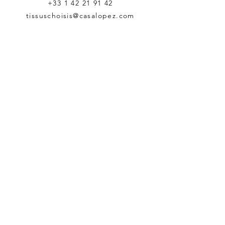
+33 1 42 21 91 42
tissuschoisis@casalopez.com