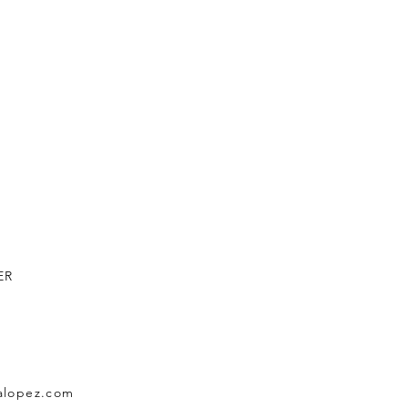
ER
salopez.com